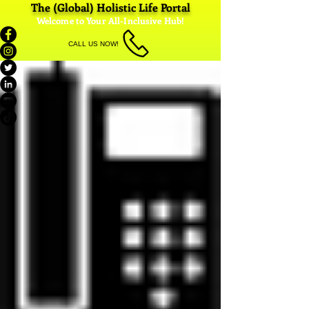
The (Global) Holistic Life Portal
Welcome to Your All-Inclusive Hub!
CALL US NOW!