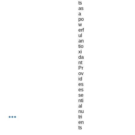
ts
as
a
po
w
erf
ul
an
tio
xi
da
nt
Pr
ov
id
es
es
se
nti
al
nu
tri
en
ts
H