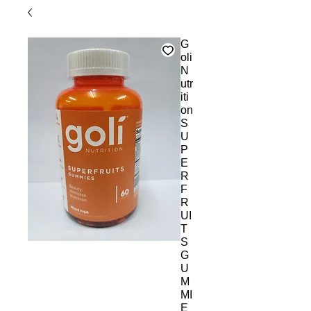
G
oli
N
utr
iti
on
S
U
P
E
R
F
R
UI
T
S
G
U
M
MI
E