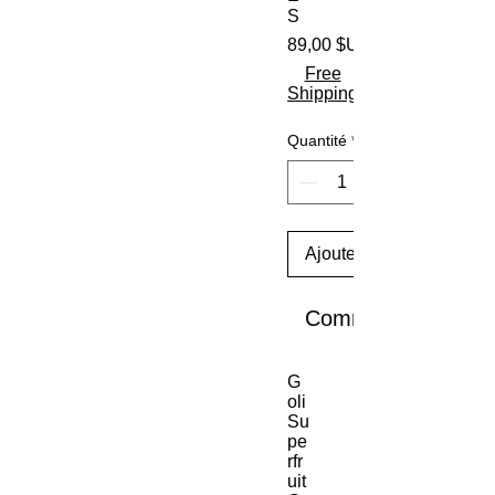
S
89,00 $US
Free
Shipping
Quantité
*
Ajouter au panier
Commander et pay
G
oli
Su
pe
rfr
uit