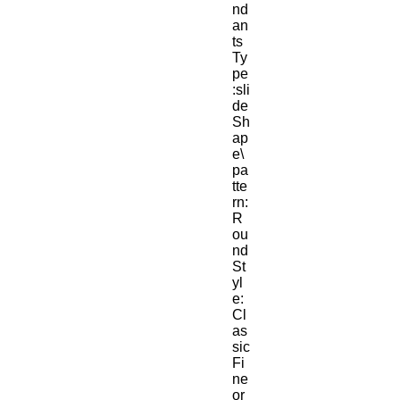
nd
an
ts 
Ty
pe
:sli
de
Sh
ap
e\
pa
tte
rn:
R
ou
nd
St
yl
e:
Cl
as
sic
Fi
ne 
or 