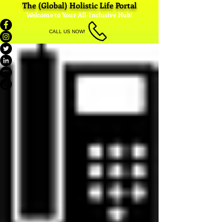
The (Global) Holistic Life Portal
Welcome to Your All-Inclusive Hub!
CALL US NOW!