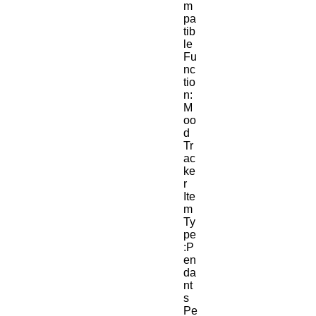
m
pa
tib
le
Fu
nc
tio
n:
M
oo
d 
Tr
ac
ke
r
Ite
m 
Ty
pe
:P
en
da
nt
s
Pe